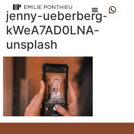
jenny-ueberberg-
kWeA7AD0LNA-
unsplash