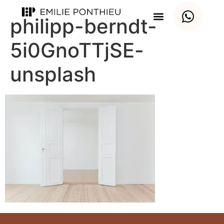
philipp-berndt-
5i0GnoTTjSE-
unsplash